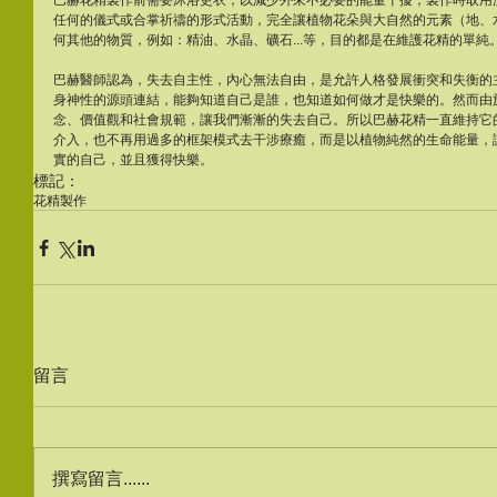
巴赫花精製作前需要沐浴更衣，以減少外來不必要的能量干擾，製作時取用
任何的儀式或合掌祈禱的形式活動，完全讓植物花朵與大自然的元素（地、
何其他的物質，例如：精油、水晶、礦石...等，目的都是在維護花精的單純
巴赫醫師認為，失去自主性，內心無法自由，是允許人格發展衝突和失衡的
身神性的源頭連結，能夠知道自己是誰，也知道如何做才是快樂的。然而由
念、價值觀和社會規範，讓我們漸漸的失去自己。所以巴赫花精一直維持它
介入，也不再用過多的框架模式去干涉療癒，而是以植物純然的生命能量，
實的自己，並且獲得快樂。
標記：
花精製作
留言
撰寫留言......