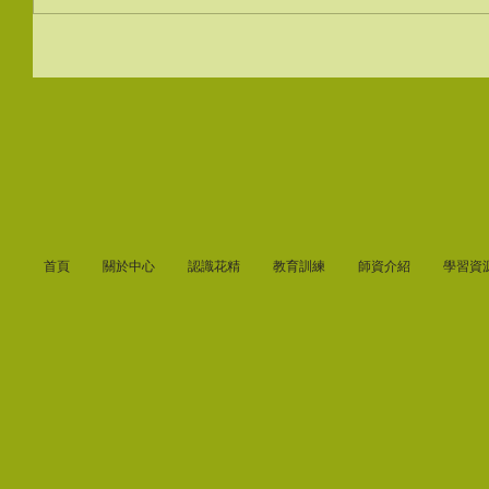
首頁
關於中心
認識花精
教育訓練
師資介紹
學習資