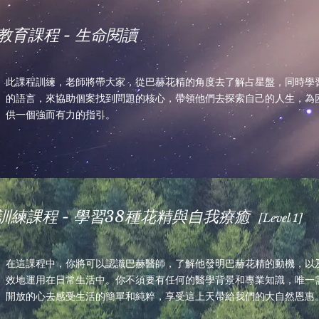
續教育課程 - 生命閱讀
此課程訓練，老師將帶大家，從巴赫花精的角度去了解占星盤，同時學
的語言，來協助個案找到問題的核心，帶領他們去探索自己的人生，為
供一個強而有力的指引。
階訓練課程 - 學習38種花精與自我療癒
[Level 1]
在這課程中，你將可以認識巴赫醫師，了解他發明巴赫花精的動機，以
效地運用在日常生活中。你不須要有任何的醫學背景和專業知識，唯一
開放的心去感受生活的簡單和純粹，享受這上天帶給我們的大自然恩惠