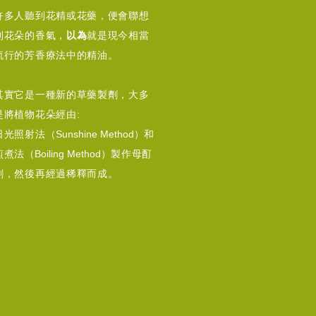
許多人聽到花精或花藥，便會聯想
到花朵的香氣，
以為
就是現今相當
流行的芳香療法中的精油。
其實它是一種新的草藥製劑，大多
是將植物花朵經由:
日光照射法
（Sunshine Method）
和
煎煮法
（Boiling Method）
製作母酊
劑，然後再經過稀釋而成。