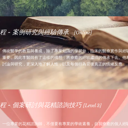
程 - 案例研究與經驗傳承
[Online]
傳統醫學的教育與養成，除了專業知識的學習外，臨床的醫療實作與經
重要。因此李醫師有了這樣的構想：將療癒的經驗繼續的傳承下去。他
討論與研究，更深入地了解人性，以及每個行為背後真正的情緒反應..
程 - 個案研討與花精諮詢技巧
[Level 3]
一位專業的花精諮詢師，不僅要有專業的學術素養，自我療癒的個人經