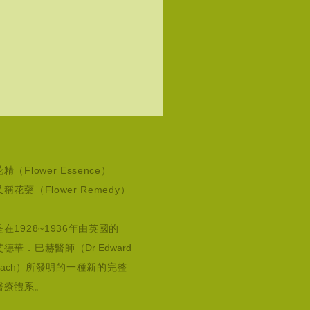
花精（Flower Essence）
又稱花藥（Flower Remedy）
是在1928~1936年由英國的
艾德華．巴赫醫師
（Dr Edward
Bach）
所發明的一種新的完整
醫療體系。