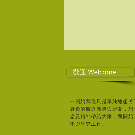
歡迎
歡迎 Welcome
一開始我僅只是單純地想將
身邊的醫療團隊與親友，想
念及精神帶給大家，而開始
學與研究工作。