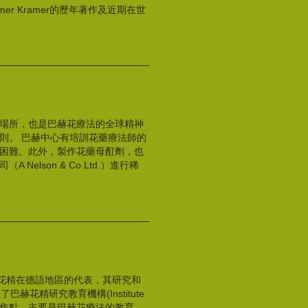
r Kramer的歷年著作及近期在世
場所，也是巴赫花療法的全球精神
則。 巴赫中心有培訓花藥療法師的
困難。此外，製作花藥母酊劑，也
lson & Co Ltd.）進行稀
她是英國花精在德語地區的代表，其研究和
花精研究教育機構(Institute
ion)，其活動的焦點，主要是巴赫花療法的教育、