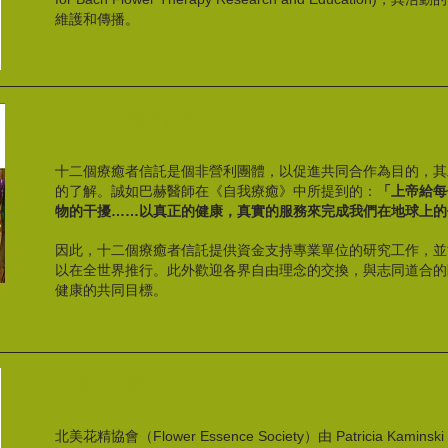
維護和傳播。
十二個療癒者信託 The Twelve Healers Trust
十二個療癒者信託是個非營利團體，以促進共同合作為目的，其
的了解。誠如巴赫醫師在《自我療癒》中所提到的：
「上帝給每
物的干擾……以真正的健康，真實的服務來完成我們在地球上的
因此，十二個療癒者信託提供資金支持專業單位的研究工作，並
以在全世界推行。此外歡迎各界自由理念的交換，與志同道合的
健康的共同目標。
北美花精網站 FES
北美花精協會（Flower Essence Society）由 Patricia Kaminsk