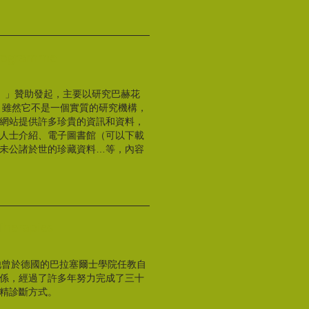
rogramme
rust）」贊助發起，主要以研究巴赫花
 雖然它不是一個實質的研究機構，
網站提供許多珍貴的資訊和資料，
人士介紹、電子圖書館（可以下載
未公諸於世的珍藏資料…等，內容
erapies
站，他曾於德國的巴拉塞爾士學院任教自
係，經過了許多年努力完成了三十
精診斷方式。