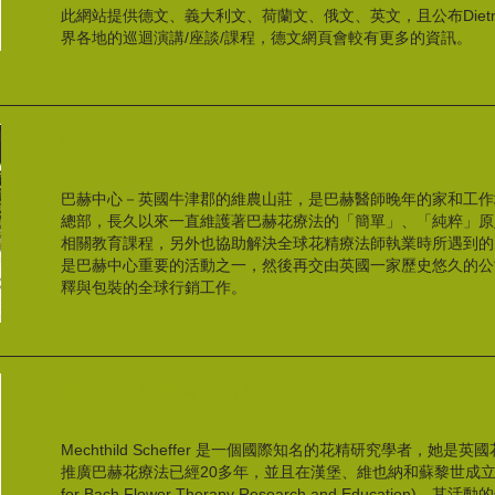
此網站提供德文、義大利文、荷蘭文、俄文、英文，且公布Dietme
界各地的巡迴演講/座談/課程，德文網頁會較有更多的資訊。
巴哈中心 Bach Centre
巴赫中心－英國牛津郡的維農山莊，是巴赫醫師晚年的家和工作
總部，長久以來一直維護著巴赫花療法的「簡單」、「純粹」原
相關教育課程，另外也協助解決全球花精療法師執業時所遇到的
是巴赫中心重要的活動之一，然後再交由英國一家歷史悠久的公司（A Ne
釋與包裝的全球行銷工作。
德語地區的教育機構 IBFM
Mechthild Scheffer 是一個國際知名的花精研究學者，
推廣巴赫花療法已經20多年，並且在漢堡、維也納和蘇黎世成立了巴赫
for Bach Flower Therapy Research and Educat