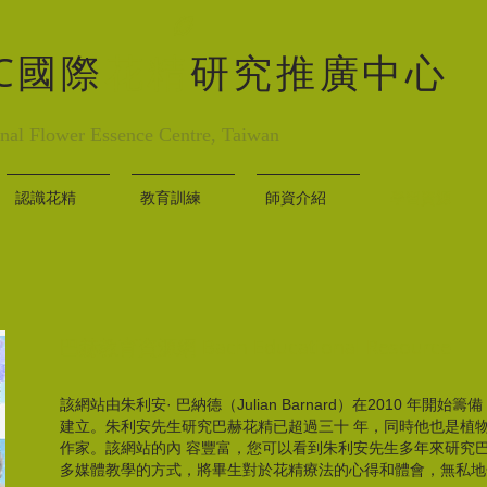
EC國際
花精
研究推廣中心
onal Flower Essence Centre, Taiwan
認識花精
教育訓練
師資介紹
學習資源
巴赫教育資源網 Bach Educational Resource
該網站由朱利安· 巴納德（Julian Barnard）在2010 年開始籌備，並
建立。朱利安先生研究巴赫花精已超過三十 年，同時他也是植
作家。該網站的內 容豐富，您可以看到朱利安先生多年來研究巴
多媒體教學的方式，將畢生對於花精療法的心得和體會，無私地