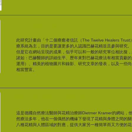
巴赫花精研究計畫 The Bach Flower Research P
此研究計畫由「十二個療癒者信託（The Twelve Healers T
療系統為主，目的是要讓更多的人認識巴赫花精並且參與研究。
但是它在網站呈現的成果，似乎可以和一般的研究單位相比擬，
諸如：巴赫醫師的詳細生平、歷年來對巴赫花療法有相當貢獻的
運用）、精美的植物圖片和錄影、研究文章的發表，以及一些尚
相當豐富。
新的巴赫花精療法 - 人體地圖 New Bach Flower Th
這是德國自然療法醫師與花精治療師Dietmer Kramer的網
然療法多年，他在一個偶然的機緣下發現了花精與身體之間的關
八種花精與人體區域的對應，提供大家另一種簡單而又方便的花