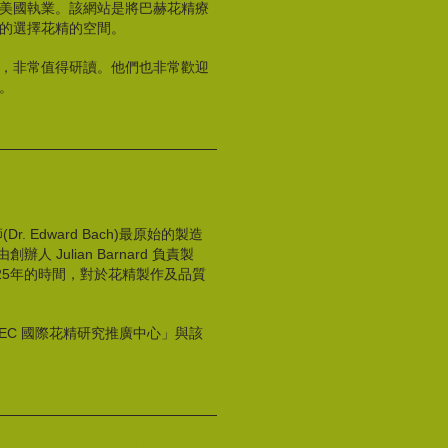
美國執業。該網站是將巴赫花精療
的選擇花精的空間。
，非常值得研讀。他們也非常歡迎
。
 Edward Bach)最原始的製造
辦人 Julian Barnard 負責製
過25年的時間，對於花精製作及品質
EC 國際花精研究推廣中心」與該
ower Essence Producers