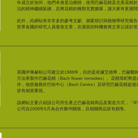
年成立於加州，他們本身是治療師，使用巴赫花精及北美花精於
法的精神繼續延續，且將花精的種類充實擴展，讓大家有更廣闊
此外，此網站有非常多的參考文獻、個案研討與植物學研究報告
世界各國的研究人員發表文章，在適當的時機會將文章公諸於世
伊琳赫柏 HealingHerbs
英國伊琳赫柏公司建立於1988年，目的是依據艾德華．巴赫醫師(Dr.
方法來製作巴赫花精（Bach flower remedies）。花精母町劑是由創
作，他曾服務於巴哈中心（Bach Centre）且研究巴赫花精超
皆有相當重視。
該網站主要介紹該公司所生產之巴赫花精商品及製造方式，「IF
公司自2008年5月為合作夥伴關係，且相關商品皆有銷售。
英國花精製造商協會 The British Association of Fl