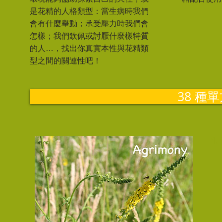
是花精的人格類型：當生病時我們
會有什麼舉動；承受壓力時我們會
怎樣；我們欽佩或討厭什麼樣特質
的人…，找出你真實本性與花精類
型之間的關連性吧！
38 種
1.