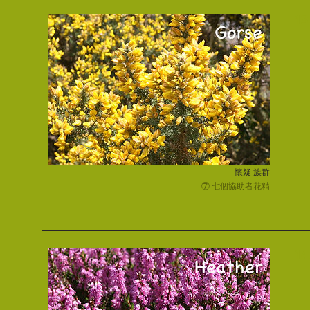
13
懷疑 族群
⑦ 七個協助者花精
14