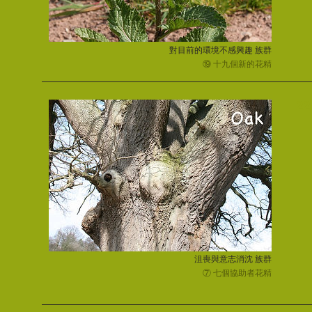
對目前的環境不感興趣 族群
⑲ 十九個新的花精
22
沮喪與意志消沈 族群
⑦ 七個協助者花精