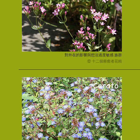
對外在的影響與想法過度敏感 族群
⑫ 十二個療癒者花精
​5