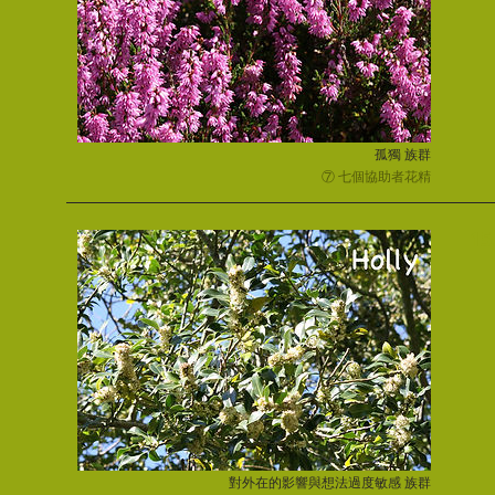
孤獨 族群
⑦ 七個協助者花精
15
對外在的影響與想法過度敏感 族群