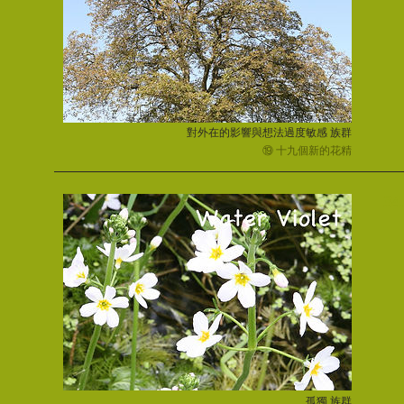
對外在的影響與想法過度敏感 族群
⑲ 十九個新的花精
34
孤獨 族群