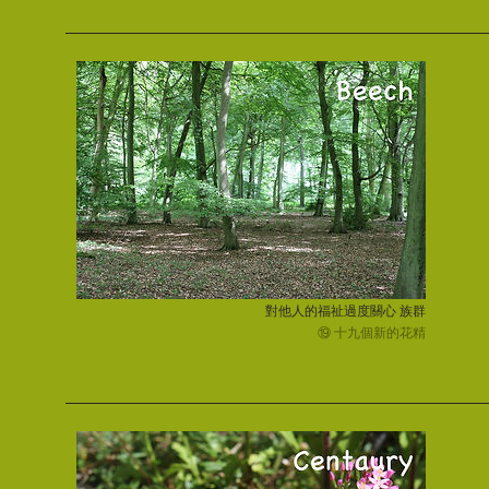
3.
對他人的福祉過度關心 族群
⑲ 十九個新的花精
4.