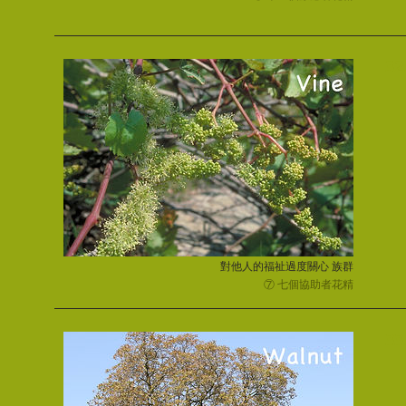
32
對他人的福祉過度關心 族群
⑦ 七個協助者花精
33