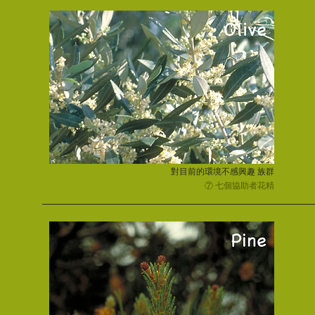
23
對目前的環境不感興趣 族群
⑦ 七個協助者花精
24