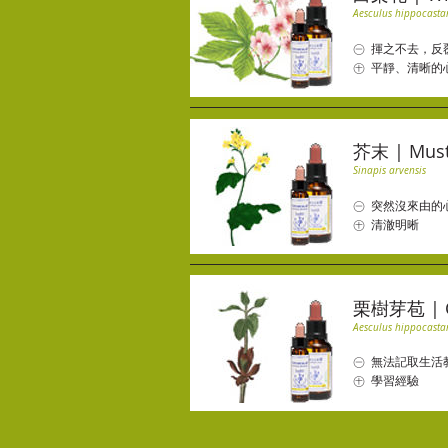
Aesculus hippocast
㊀ 揮之不去，反
㊉ 平靜、清晰的
芥末 | Must
Sinapis arvensis
㊀ 突然沒來由的
㊉ 清澈明晰
栗樹芽苞 | C
Aesculus hippocast
㊀ 無法記取生活
㊉ 學習經驗