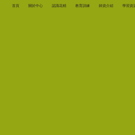
首頁
關於中心
認識花精
教育訓練
師資介紹
學習資