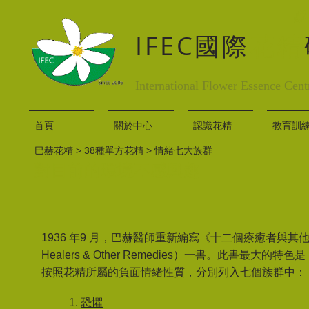
IFEC國際
花精
International Flower Essence Cent
首頁
關於中心
認識花精
教育訓
巴赫花精 > 38種單方花精 > 情緒七大族群
對目前的環境不感興趣
1936 年9 月，巴赫醫師重新編寫《十二個療癒者與其他花精
Healers & Other Remedies）一書。此書最大
按照花精所屬的負面​情緒性質，分別列入七個族群中：
1.
恐懼