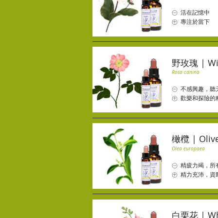
㊀ 活在記憶中
㊉ 專注於當下
野玫瑰 | Wil
Rosa canina
㊀ 不感興趣，聽
㊉ 歡樂和探險的
橄欖 | Oliv
Olea europaea
㊀ 精疲力竭，所
㊉ 精力充沛，資
白栗花 | Whi