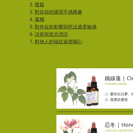
2.
懷疑
3.
對目前的環境不感興趣
4.
孤獨
5.
對外在的影響與想法過度敏感
6.
沮喪與意志消沈
7.
對他人的福祉過度關心
鐵線蓮 | Cle
Clematis vitalba
㊀ 愛作白日夢、
㊉ 落實於塵世
忍冬 | Hone
Lonicera caprifoliu